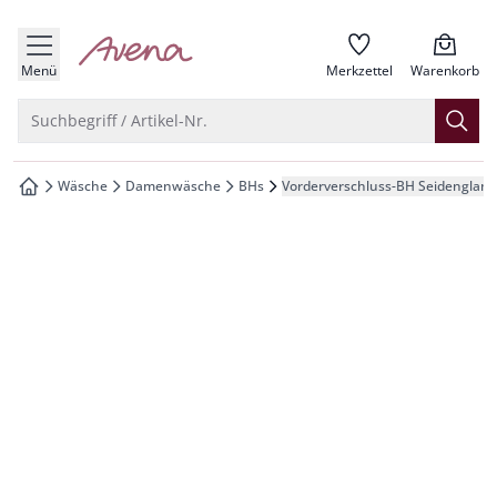
che springen
zur Startseite
vigation springen
Menü
Merkzettel
Warenkorb
inhalt springen
Suche öffnen
Suchbegriff / Artikel-Nr.
oter springen
Wäsche
Damenwäsche
BHs
Vorderverschluss-BH Seidenglanz
zur Startseite
hnellanmeldung springen