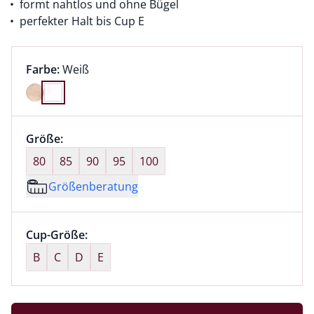
formt nahtlos und ohne Bügel
perfekter Halt bis Cup E
Farbauswahl:
aktuell ausgewählt:
Farbe:
Weiß
Farbe Weiß ausgewählt
Größenauswahl:
Größe:
nichts ausgewählt
80
85
90
95
100
Größenberatung
Größenauswahl:
Cup-Größe:
nichts ausgewählt
B
C
D
E