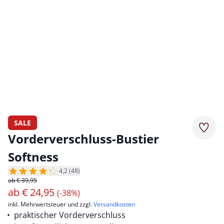
SALE
Merkz
Vorderverschluss-Bustier
Softness
4,2 (48)
ab € 39,95
ab
€
24,95
(-38%)
inkl. Mehrwertsteuer und zzgl.
Versandkosten
praktischer Vorderverschluss