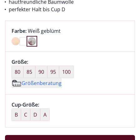
hautfreundliche Baumwolle
perfekter Halt bis Cup D
Farbauswahl:
aktuell ausgewählt:
Farbe:
Weiß geblümt
Farbe Weiß geblümt ausgewählt
Größenauswahl:
Größe:
nichts ausgewählt
80
85
90
95
100
Größenberatung
Größenauswahl:
Cup-Größe:
nichts ausgewählt
B
C
D
A