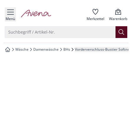
che springen
zur Startseite
vigation springen
Menü
Merkzettel
Warenkorb
inhalt springen
Suche öffnen
Suchbegriff / Artikel-Nr.
oter springen
Wäsche
Damenwäsche
BHs
Vorderverschluss-Bustier Softnes
zur Startseite
hnellanmeldung springen