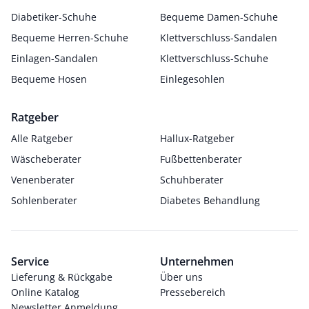
Diabetiker-Schuhe
Bequeme Damen-Schuhe
Bequeme Herren-Schuhe
Klettverschluss-Sandalen
Einlagen-Sandalen
Klettverschluss-Schuhe
Bequeme Hosen
Einlegesohlen
Ratgeber
Alle Ratgeber
Hallux-Ratgeber
Wäscheberater
Fußbettenberater
Venenberater
Schuhberater
Sohlenberater
Diabetes Behandlung
Service
Unternehmen
Lieferung & Rückgabe
Über uns
Online Katalog
Pressebereich
Newsletter Anmeldung