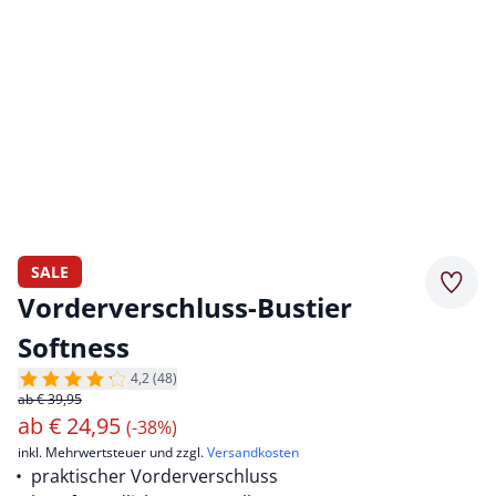
SALE
Merkz
Vorderverschluss-Bustier
Softness
4,2 (48)
ab € 39,95
ab
€
24,95
(-38%)
inkl. Mehrwertsteuer und zzgl.
Versandkosten
praktischer Vorderverschluss