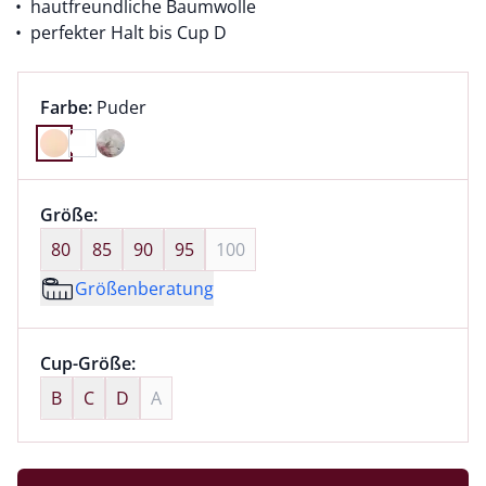
hautfreundliche Baumwolle
perfekter Halt bis Cup D
Farbauswahl:
aktuell ausgewählt:
Farbe:
Puder
Farbe Puder ausgewählt
Größenauswahl:
Größe:
nichts ausgewählt
80
85
90
95
100
Größenberatung
Größenauswahl:
Cup-Größe:
nichts ausgewählt
B
C
D
A