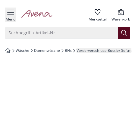
che springen
zur Startseite
vigation springen
Menü
Merkzettel
Warenkorb
inhalt springen
Suche öffnen
Suchbegriff / Artikel-Nr.
oter springen
Wäsche
Damenwäsche
BHs
Vorderverschluss-Bustier Softnes
zur Startseite
hnellanmeldung springen