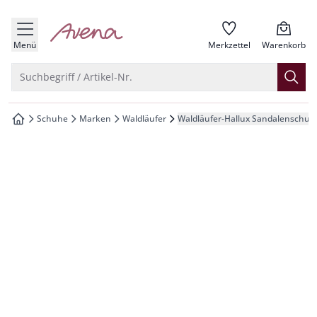
che springen
zur Startseite
vigation springen
Menü
Merkzettel
Warenkorb
inhalt springen
Suche öffnen
Suchbegriff / Artikel-Nr.
oter springen
Schuhe
Marken
Waldläufer
Waldläufer-Hallux Sandalenschuh
zur Startseite
hnellanmeldung springen