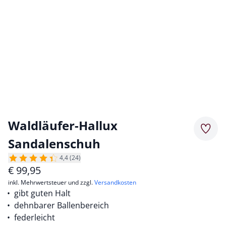
Waldläufer-Hallux
Merkz
Sandalenschuh
4,4 (24)
€
99,95
inkl. Mehrwertsteuer und zzgl.
Versandkosten
gibt guten Halt
dehnbarer Ballenbereich
federleicht