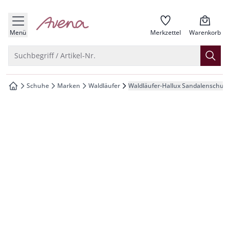
che springen
zur Startseite
vigation springen
Menü
Merkzettel
Warenkorb
inhalt springen
Suche öffnen
Suchbegriff / Artikel-Nr.
oter springen
Schuhe
Marken
Waldläufer
Waldläufer-Hallux Sandalenschuh
zur Startseite
hnellanmeldung springen