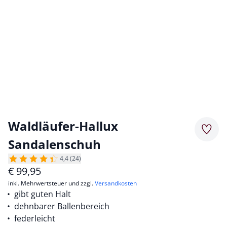
Waldläufer-Hallux
Merkz
Sandalenschuh
4,4 (24)
€
99,95
inkl. Mehrwertsteuer und zzgl.
Versandkosten
gibt guten Halt
dehnbarer Ballenbereich
federleicht