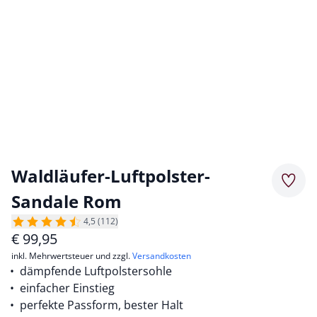
Waldläufer-Luftpolster-
Merkz
Sandale Rom
4,5 (112)
€
99,95
inkl. Mehrwertsteuer und zzgl.
Versandkosten
dämpfende Luftpolstersohle
einfacher Einstieg
perfekte Passform, bester Halt