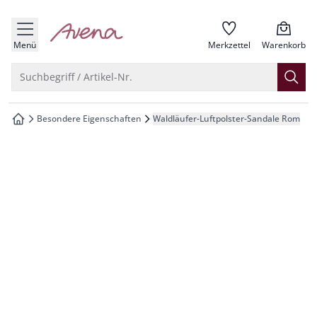
che springen
zur Startseite
vigation springen
Menü
Merkzettel
Warenkorb
inhalt springen
Suche öffnen
Suchbegriff / Artikel-Nr.
oter springen
Besondere Eigenschaften
Waldläufer-Luftpolster-Sandale Rom
zur Startseite
hnellanmeldung springen