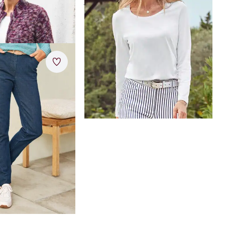
em
hoher Baumwollanteil
ab
€ 49,95
-Bequemjeans
Merkzettel
iger Dehnreserve
astischer Denim
 und bügelleicht