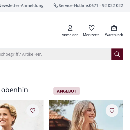
Newsletter-Anmeldung
Service-Hotline:
0671 - 92 022 022
anrufen
Anmelden
Merkzettel
Warenkorb
Suche öffnen
chbegriff / Artikel-Nr.
 obenhin
ANGEBOT
an
Langarm-Shirt Baumwolle
Merkzettel
Merkzet
er Woll-Mix
bewegungselastisch
strapazierfähig, langlebig