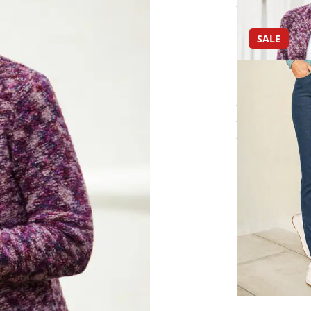
super-bequ
ab
€ 59,95
SALE
Komfortbund
mit großzüg
bewegungsel
pflegeleicht
ab
€ 49,95