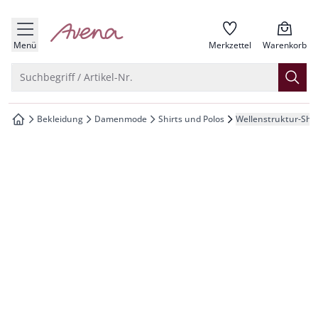
che springen
zur Startseite
vigation springen
Menü
Merkzettel
Warenkorb
inhalt springen
Suche öffnen
Suchbegriff / Artikel-Nr.
oter springen
Bekleidung
Damenmode
Shirts und Polos
Wellenstruktur-Shir
zur Startseite
hnellanmeldung springen