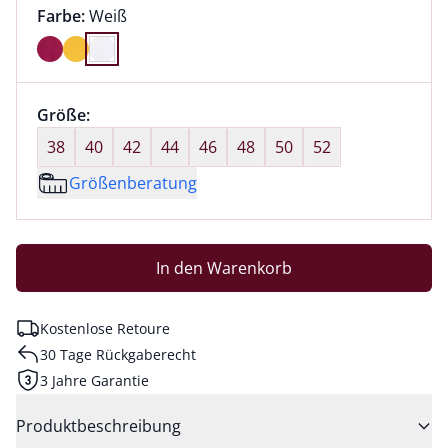
Farbauswahl:
aktuell ausgewählt:
Farbe:
Weiß
Farbe Weiß ausgewählt
Größenauswahl:
Größe:
nichts ausgewählt
38
40
42
44
46
48
50
52
Größenberatung
In den Warenkorb
Kostenlose Retoure
30 Tage Rückgaberecht
3 Jahre Garantie
Produktbeschreibung