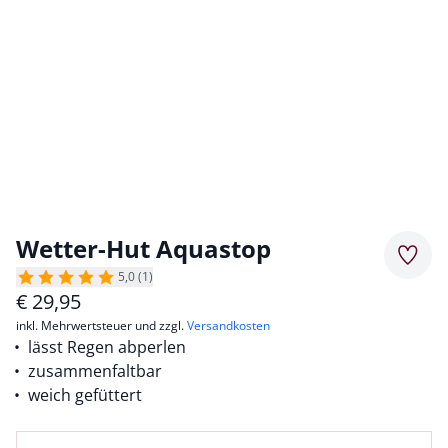
Wetter-Hut Aquastop
Merkz
5,0 (1)
€
29,95
inkl. Mehrwertsteuer und zzgl.
Versandkosten
lässt Regen abperlen
zusammenfaltbar
weich gefüttert