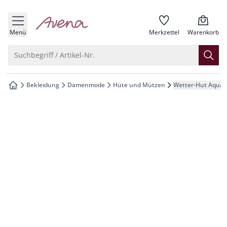
che springen
zur Startseite
vigation springen
Menü
Merkzettel
Warenkorb
inhalt springen
Suche öffnen
Suchbegriff / Artikel-Nr.
oter springen
Bekleidung
Damenmode
Hüte und Mützen
Wetter-Hut Aquas
zur Startseite
hnellanmeldung springen