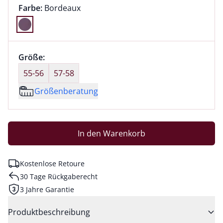
Farbauswahl:
aktuell ausgewählt:
Farbe:
Bordeaux
Farbe Bordeaux ausgewählt
Größenauswahl:
Größe:
nichts ausgewählt
55-56
57-58
Größenberatung
In den Warenkorb
Kostenlose Retoure
30 Tage Rückgaberecht
3 Jahre Garantie
Produktbeschreibung