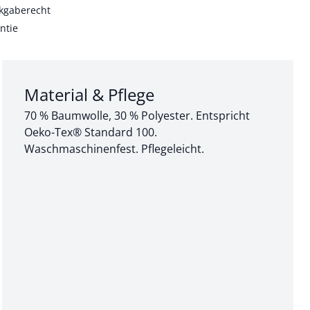
kgaberecht
ntie
Abschnitt 3 von 3:
Material & Pflege
70 % Baumwolle, 30 % Polyester. Entspricht
Oeko-Tex® Standard 100.
Waschmaschinenfest. Pflegeleicht.