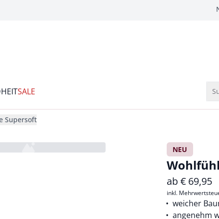
HEIT
SALE
Su
e Supersoft
NEU
Wohlfühl
ab
€
69,95
inkl. Mehrwertsteu
weicher Ba
angenehm 