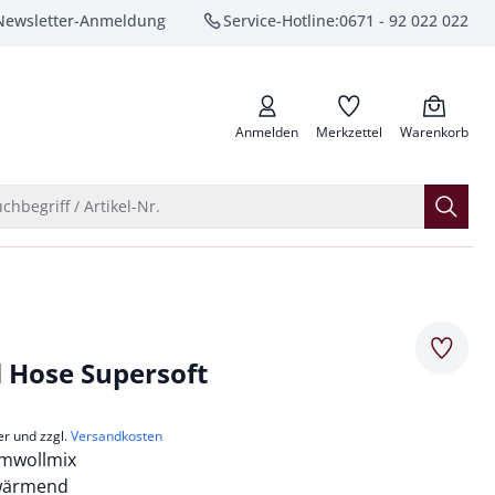
Newsletter-Anmeldung
Service-Hotline:
0671 - 92 022 022
anrufen
Anmelden
Merkzettel
Warenkorb
Suche öffnen
chbegriff / Artikel-Nr.
Merkze
 Hose Supersoft
er und zzgl.
Versandkosten
umwollmix
wärmend