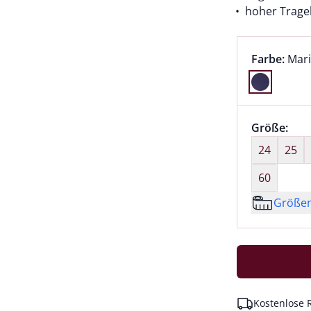
hoher Trage
Farbauswah
aktu
Farbe:
Mar
Farbe Mari
Größenaus
Größe:
nic
24
25
60
Größe
Kostenlose 