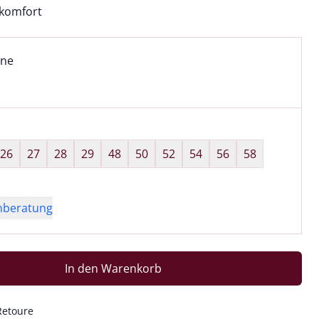
komfort
l:
ell ausgewählt:
ine
ne ausgewählt
wahl:
hts ausgewählt
26
27
28
29
48
50
52
54
56
58
nberatung
In den Warenkorb
Retoure