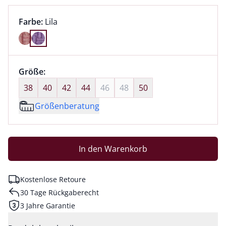
Farbauswahl:
aktuell ausgewählt:
Farbe:
Lila
Farbe Lila ausgewählt
Größenauswahl:
Größe:
nichts ausgewählt
38
40
42
44
46
48
50
Größenberatung
In den Warenkorb
Kostenlose Retoure
30 Tage Rückgaberecht
3 Jahre Garantie