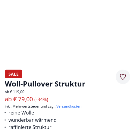
SALE
Merkz
Woll-Pullover Struktur
ab € 119,00
ab
€
79,00
(-34%)
inkl. Mehrwertsteuer und zzgl.
Versandkosten
reine Wolle
wunderbar wärmend
raffinierte Struktur