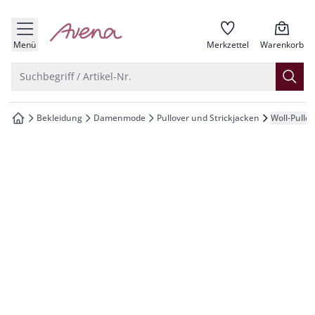
che springen
zur Startseite
vigation springen
Menü
Merkzettel
Warenkorb
inhalt springen
Suche öffnen
Suchbegriff / Artikel-Nr.
oter springen
Bekleidung
Damenmode
Pullover und Strickjacken
Woll-Pullo
zur Startseite
hnellanmeldung springen