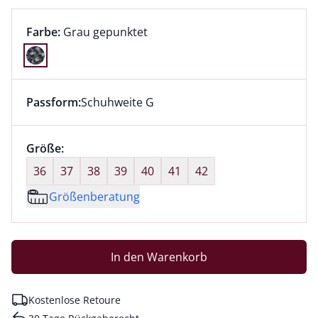
Farbauswahl:
aktuell ausgewählt:
Farbe:
Grau gepunktet
Farbe Grau gepunktet ausgewählt
Passform:
Schuhweite G
Dieser Artikel hat die Passform Schuhweite G. für Inf
Größenauswahl:
Größe:
nichts ausgewählt
36
37
38
39
40
41
42
Größenberatung
In den Warenkorb
Kostenlose Retoure