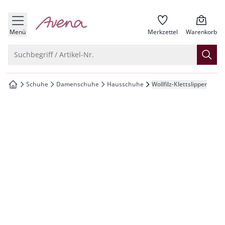
che springen
zur Startseite
vigation springen
Menü
Merkzettel
Warenkorb
inhalt springen
Suche öffnen
Suchbegriff / Artikel-Nr.
oter springen
Schuhe
Damenschuhe
Hausschuhe
Wollfilz-Klettslipper
zur Startseite
hnellanmeldung springen