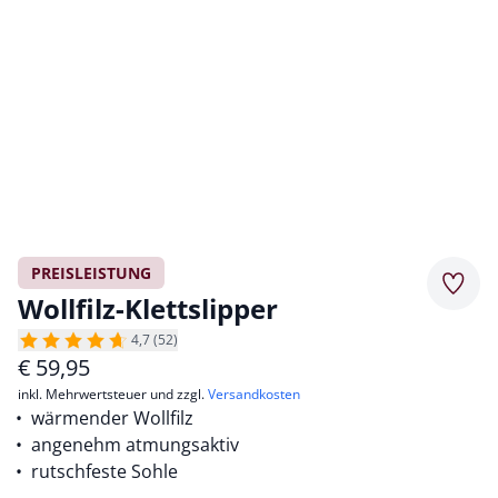
PREISLEISTUNG
Merkz
Wollfilz-Klettslipper
4,7 (52)
€
59,95
inkl. Mehrwertsteuer und zzgl.
Versandkosten
wärmender Wollfilz
angenehm atmungsaktiv
rutschfeste Sohle