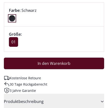
Farbauswahl:
aktuell ausgewählt:
Farbe:
Schwarz
Farbe Schwarz ausgewählt
Größenauswahl:
Größe 01 ausgewählt
Größe:
aktuell ausgewählt: 01
01
In den Warenkorb
Kostenlose Retoure
30 Tage Rückgaberecht
3 Jahre Garantie
Produktbeschreibung