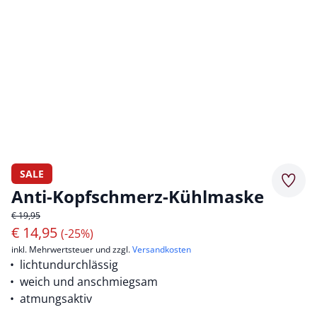
SALE
Merkz
Anti-Kopfschmerz-Kühlmaske
€ 19,95
€
14,95
(-25%)
inkl. Mehrwertsteuer und zzgl.
Versandkosten
lichtundurchlässig
weich und anschmiegsam
atmungsaktiv