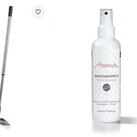
Artikel 2 von 24.
12x28x13cm
131x50cm
Beige
Merkzettel
Blau
26x83,5x24cm
Braun
28x105x19cm
30x20cm
Böden
Grau
40x50x15cm
r
Grün
44x101x5,5cm
Lila
Abbrechen
Abbrechen
Orange
Rosé
Rot
Schwarz
Weiß