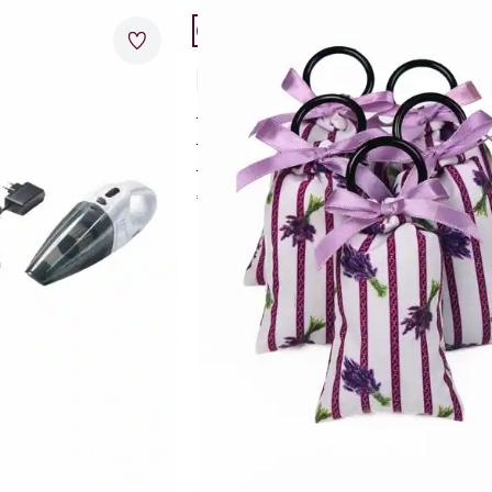
Artikel 8 von 24.
Merkzettel
Lavendel-Duftsäckchen 5er Set
5,0 (2)
hält Motten fern
beruhigendes Aroma
einfach anzuwenden
€ 12,95