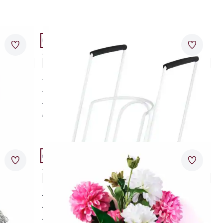
Artikel 15 von 24.
Merkzettel
Merkzet
Strumpfanziehhilfe
2,6 (8)
Strümpfe selbständig anziehen
mühelos und einfach
im Sitzen
€ 39,95
Artikel 18 von 24.
Merkzettel
Merkzet
Seidenblumenstrauß Dahlien
5,0 (1)
täuschend echt
gehobene Qualität
witterungsbeständig