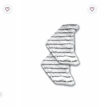
Artikel 3 von 24.
bis 100 €
Bewertungen
Merkzettel
Merkzet
bis 150 €
Neuheiten
bis 200 €
Abbrechen