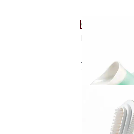
Artikel 13 von 24.
Mobiles Urinal Unisex
4,0 (2)
für sie und ihn
mit Deckel sicher ver
ideal für unterwegs
€ 9,95
Artikel 16 von 24.