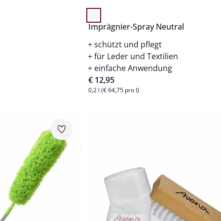
Imprägnier-Spray Neutral
schützt und pflegt
für Leder und Textilien
einfache Anwendung
€ 12,95
0,2 l (€ 64,75 pro l)
Artikel 5 von 24.
Merkzettel
e Stellen
80 m