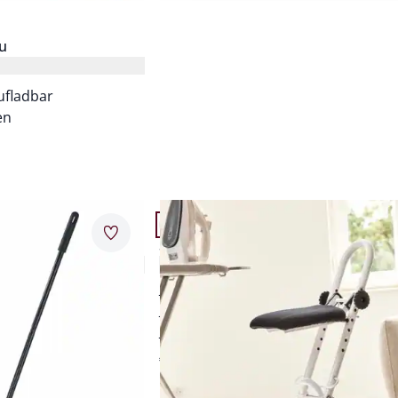
u
ufladbar
en
Artikel 11 von 24.
Merkzettel
Steh-/Sitzhilfe klappbar
5,0 (4)
rückenschonend bügeln
abel
verstellbare Sitzhöhe
menklappbar
platzsparend
€ 59,95