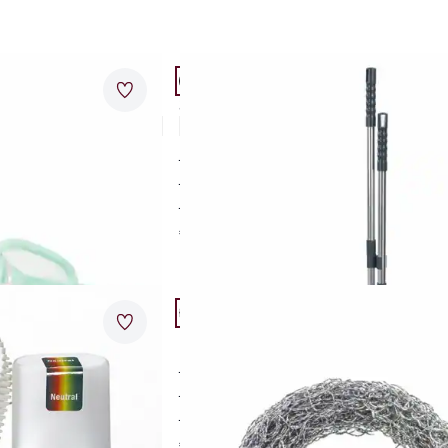
Artikel 14 von 24.
Merkzettel
Steh-Kehr-Garnitur
4,0 (2)
rückenschonend kehren
schließbar
schnell und gründlich reinigen
platzsparend aufzubewahren
€ 39,95
Artikel 17 von 24.
Merkzettel
Kalkfänger Hexi 2er Set
verhindert Kalkablagerungen
ganz ohne Chemie
spart Zeit und Energie
€ 12,95