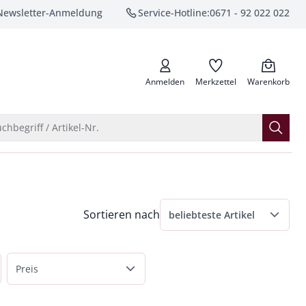
Newsletter-Anmeldung
Service-Hotline:
0671 - 92 022 022
anrufen
Anmelden
Merkzettel
Warenkorb
Suche öffnen
chbegriff / Artikel-Nr.
Menü Sortierung: beliebteste Artikel ausge
Sortieren nach
beliebteste Artikel
beliebteste Artikel
Preis
Preis aufsteigend
bis 50 €
Preis absteigend