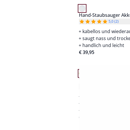
Hand-Staubsauger Akk
5,0 (2)
kabellos und wiedera
saugt nass und trock
handlich und leicht
€ 39,95
Artikel 10 von 24.
Teppichkehrer
3,7 (3)
gründlich und leise
ohne lästiges Stromk
platzsparend zusam
€ 39,95