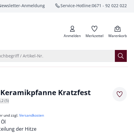
Newsletter-Anmeldung
Service-Hotline:
0671 - 92 022 022
anrufen
Anmelden
Merkzettel
Warenkorb
Suche öffnen
chbegriff / Artikel-Nr.
-Keramikpfanne Kratzfest
Merkze
4,2 (5)
er und zzgl.
Versandkosten
 Öl
teilung der Hitze