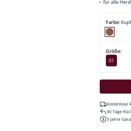
für alle Her
Farbauswah
aktu
Farbe:
Kup
Farbe Kupf
Größenaus
Größe 01 a
Größe:
akt
01
Kostenlose 
30 Tage Rüc
3 Jahre Gara