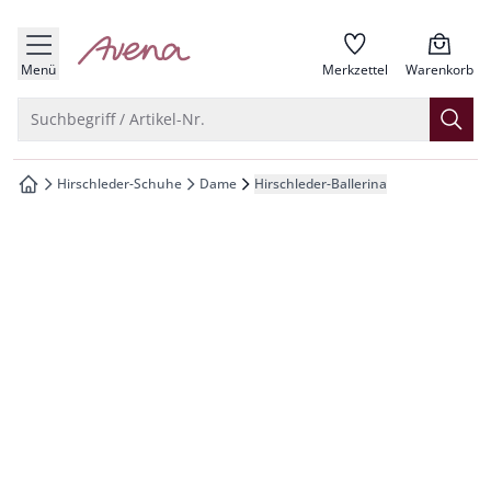
che springen
zur Startseite
vigation springen
Menü
Merkzettel
Warenkorb
inhalt springen
Suche öffnen
Suchbegriff / Artikel-Nr.
oter springen
Hirschleder-Schuhe
Dame
Hirschleder-Ballerina
zur Startseite
hnellanmeldung springen