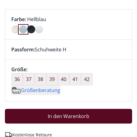
Farbauswahl:
aktuell ausgewählt:
Farbe:
Hellblau
Farbe Hellblau ausgewählt
Passform:
Schuhweite H
Dieser Artikel hat die Passform Schuhweite H. für Inf
Größenauswahl:
Größe:
nichts ausgewählt
36
37
38
39
40
41
42
Größenberatung
In den Warenkorb
Kostenlose Retoure