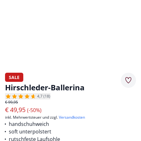
SALE
Merkz
Hirschleder-Ballerina
4,7 (18)
€ 99,95
€
49,95
(-50%)
inkl. Mehrwertsteuer und zzgl.
Versandkosten
handschuhweich
soft unterpolstert
rutschfeste Laufsohle