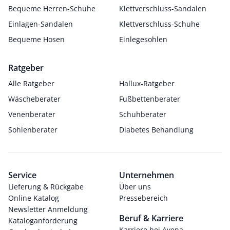
Bequeme Herren-Schuhe
Klettverschluss-Sandalen
Einlagen-Sandalen
Klettverschluss-Schuhe
Bequeme Hosen
Einlegesohlen
Ratgeber
Alle Ratgeber
Hallux-Ratgeber
Wäscheberater
Fußbettenberater
Venenberater
Schuhberater
Sohlenberater
Diabetes Behandlung
Service
Unternehmen
Lieferung & Rückgabe
Über uns
Online Katalog
Pressebereich
Newsletter Anmeldung
Beruf & Karriere
Kataloganforderung
Karriere bei Avena