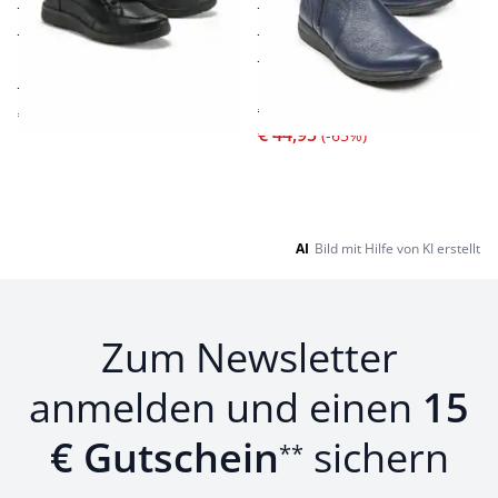
softes Hirschleder
weiches Hirschleder
dämpfende
leichtes Thermofutter
Luftpolstersohle
nahtfreier, gepolsterter
Extra-Weite K
Vorfuß
€ 129,00
€ 139,00
€ 44,95
(-65%)
Seite 1 geladen. Zeige Produkte 1 bis 22 von 22.
AI
Bild mit Hilfe von KI erstellt
Zum Newsletter
anmelden und einen
15
€ Gutschein
sichern
**