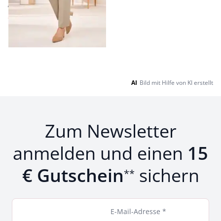
ab € 79,95
ab
€ 49,95
(-38%)
Seite 1 geladen. Zeige Produkte 1 bis 7 von 7.
AI
Bild mit Hilfe von KI erstellt
Zum Newsletter
anmelden und einen
15
€ Gutschein
sichern
**
E-Mail-Adresse *