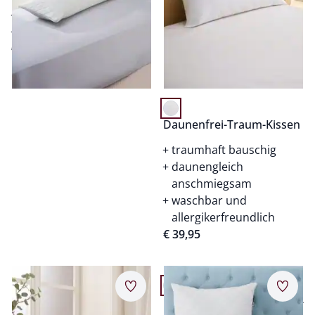
Polsterung für die Knie
waschbar bei 60°
€ 29,95
Daunenfrei-Traum-Kissen
traumhaft bauschig
daunengleich
anschmiegsam
waschbar und
allergikerfreundlich
€ 39,95
Artikel 11 von 14.
Artikel 12 von 14.
Merkzettel
Merkz
Frankenstolz Baby-Alpaka-