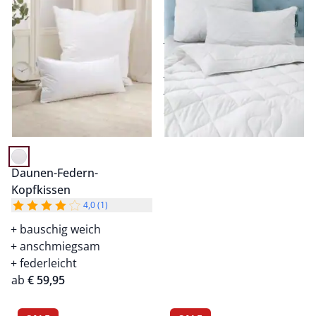
Kissen
3,3 (6)
wertvolle Babyalpaka-
Wolle
klimatisierend
in 2 Größen erhältlich
ab
€ 79,95
Daunen-Federn-
Kopfkissen
4,0 (1)
bauschig weich
anschmiegsam
federleicht
ab
€ 59,95