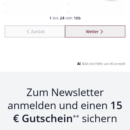
herrlich leicht
rutschfeste Sohle
€ 59,95
€ 89,95
Seite 1 geladen. Zeige Produkte 1 bis 24 von 105.
1
bis
24
von
105
Zurück
Weiter
zu Seite 2
AI
Bild mit Hilfe von KI erstellt
Zum Newsletter
anmelden und einen
15
€ Gutschein
sichern
**